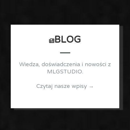
BLOG
Wiedza, doświadczenia i nowości z
MLGSTUDIO.
Czytaj nasze wpisy →