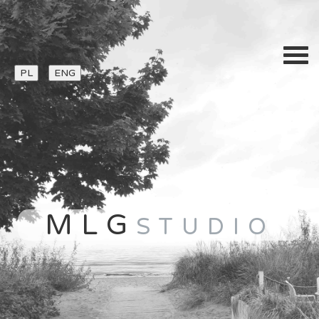
PL
ENG
MLG
STUDIO